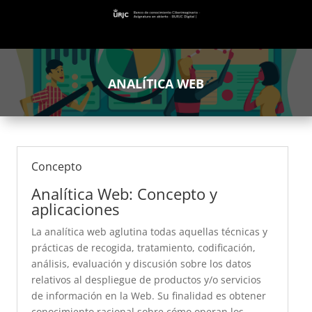
ANALÍTICA WEB
Concepto
Analítica Web: Concepto y
aplicaciones
La analítica web aglutina todas aquellas técnicas y
prácticas de recogida, tratamiento, codificación,
análisis, evaluación y discusión sobre los datos
relativos al despliegue de productos y/o servicios
de información en la Web. Su finalidad es obtener
conocimiento racional sobre cómo operan los