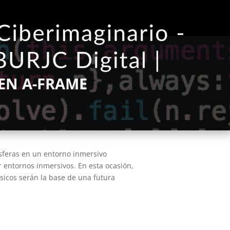
EN A-FRAME
esferas en un entorno inmersivo
entornos inmersivos. En esta ocasión,
ásicos serán la base de una futura