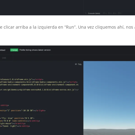
e clicar arriba a la izquierda en “Run”. Una vez cliquemos ahí, nos