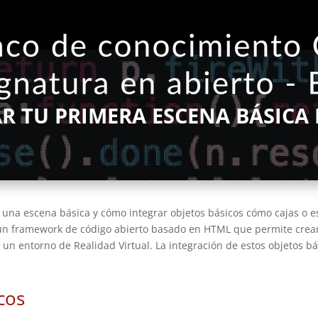
R TU PRIMERA ESCENA BÁSICA 
r una escena básica y cómo integrar objetos básicos cómo cajas o 
un framework de código abierto basado en HTML que permite crear 
e un entorno de Realidad Virtual. La integración de estos objetos b
cos