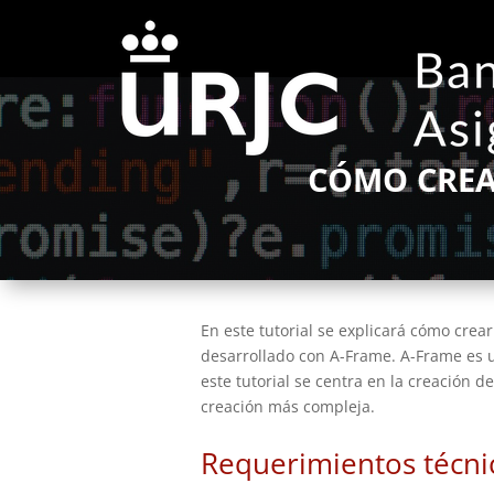
CÓMO CREA
En este tutorial se explicará cómo crea
desarrollado con A-Frame. A-Frame es 
este tutorial se centra en la creación d
creación más compleja.
Requerimientos técni